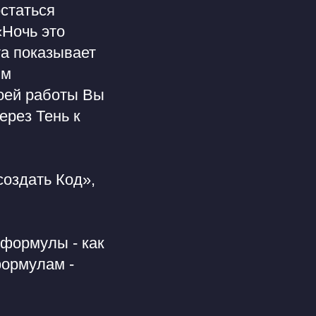
остаться
«Ночь это
та показывает
им
воей работы Вы
ерез Тень к
создать Код»,
 формулы - как
формулам -