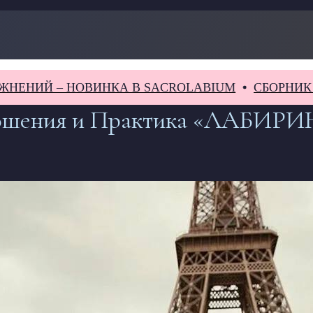
– НОВИНКА В SACROLABIUM
СБОРНИК ЗАДАЧ И
ошения и Практика «ЛАБИРИ