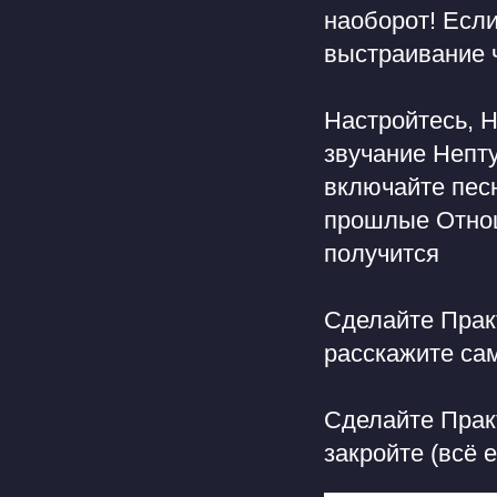
наоборот! Есл
выстраивание ч
Настройтесь, Н
звучание Непт
включайте пес
прошлые Отноше
получится
Сделайте Пра
расскажите са
Сделайте Прак
закройте (всё 