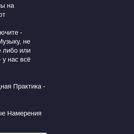
ны на
ют
ючите -
Музыку, не
е либо или
 у нас всё
ая Практика -
ные Намерения