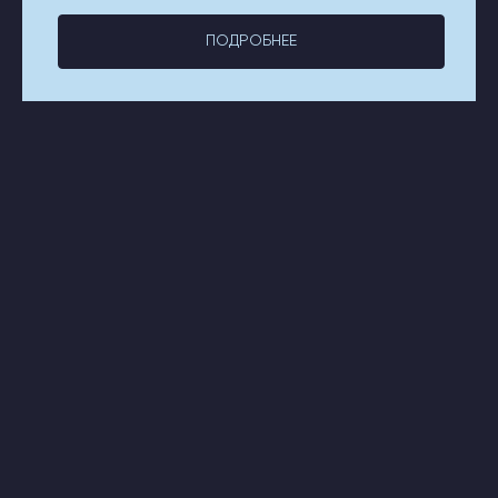
ПОДПИСАТЬСЯ НА НОВОСТИ
ПОДРОБНЕЕ
Нажимая на кнопку, я соглашаюсь
на обработку
персональных данных
и соглашаюсь с
ответственностью
ОТПРАВИТЬ