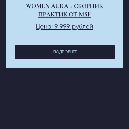
WOMEN AURA + СБОРНИК
ПРАКТИК ОТ MSF
Цена: 9 999 рублей
Для Корпоративных и Крупных
Заказов MSF предоставляет Особые
Условия, для Предложений:
E-mail MSF
и
Телеграм: Mir Soulmate Family
ПОДРОБНЕЕ
Если у Вас возникли вопросы или нужна
помощь в оформлении заказа, напишите
в
поддержку MSF
:
TELEGRAM Mir Soulmate Family