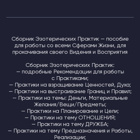
СТАТЬИ
Platforms, Inc. (социальные сети
Instagram, Facebook) запрещена
в России
ПОДПИСАТЬСЯ НА НОВОСТИ
Сборник Эзотерических Практик — пособие
для работы со всеми Сферами Жизни, для
Нажимая на кнопку, я соглашаюсь
на обработку
прокачивания своего Видения и Восприятия
персональных данных
и соглашаюсь с
ответственностью
Сборник Эзотерических Практик:
ОТПРАВИТЬ
— подробные Рекомендации для работы
с Практиками;
— Практики на взращивание Ценностей, Духа;
— Практики на выстраивание Границ и Правил;
— Практики на темы: Деньги, Материальные
Желания/Вещи/Предметы;
— Практики на Планирование и Цели;
— Практики на тему ОТНОШЕНИЯ;
— Практики на тему ДРУЖБА;
— Практики на тему Предназначения и Работы,
Реализации;