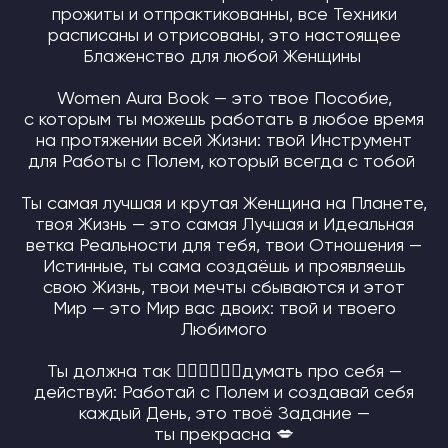
прожиты и отпрактикованны, все Техники
TELEGRAM Mir Soulmate Family
расписаны и отрисованы, это настоящее
Блаженство для любой Женщины
Women Aura Book — это твое Пособие,
с которым ты можешь работать в любое время
на протяжении всей Жизни: твой Инструмент
для Работы с Полем, который всегда с тобой
Ты самая лучшая и крутая Женщина на Планете,
твоя Жизнь — это самая Лучшая и Идеальная
Защита авторских прав
ветка Реальности для тебя, твои Отношения —
Политика конфиденциальности
Истинные, ты сама создаёшь и проявляешь
Договор публичной оферты
ОГРН 322030000010453
свою Жизнь, твои мечты сбываются и этот
Патент на Товарный Знак номер 902234
Мир — это Мир вас двоих: твой и твоего
Патент на Товарный Знак номер 1080007
Свидетельство на Товарный Знак
Любимого
(знак обслуживания) номер 1095908
Патент на Логотип номер 986658
Лицензия на осуществление
Ты должна так 👆🏼👆🏼👆🏼думать про себя —
образовательной деятельности
действуй: Работай с Полем и создавай себя
каждый День, это твоё Задание —
INSTAGRAM* MSF
О НАС
ты прекрасна 💋
*деятельность компании Meta