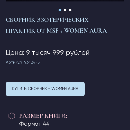
РАЗМЕР КНИГИ:
Формат А4
СБОРНИК ЭЗОТЕРИЧЕСКИХ
МАТЕРИАЛ ОБЛОЖКИ
ПРАКТИК ОТ MSF
+ WOMEN AURA
КНИГИ:
Мелованная глянцевая бумага
Цена: 9 тысяч 999 рублей
КОЛИЧЕСТВО СТРАНИЦ
В КНИГЕ:
Артикул:
43424-5
136 страниц
9 999
руб.
ПЛОТНОСТЬ БУМАГИ:
100 гр.
КУПИТЬ СБОРНИК + WOMEN AURA
ПЕРЕПЛЕТ:
Мягкий, клеевое швейное
скрепление
*изображения, используемые в WomenAura, взяты
из социального интернет-сервиса Pinterest