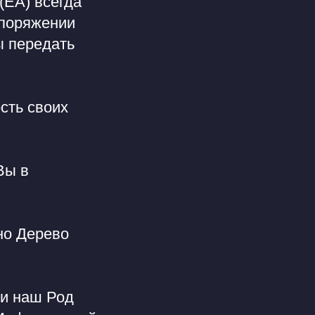
(ЕА) всегда
споряжении
ы передать
сть своих
Вы в
но Дерево
 и наш Род