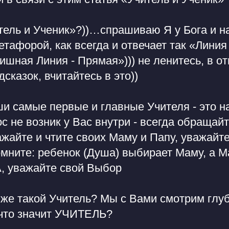
итель и Ученик»?))…спрашиваю Я у Бога и
етафорой, как всегда и отвечает так «Линия
ишная Линия - Прямая»))) не ленитесь, в от
сказок, вчитайтесь в это))
ши самые первые и главные Учителя - это н
с не возник у Вас внутри - всегда обращайт
жайте и чтите своих Маму и Папу, уважайт
омните: ребенок (Душа) выбирает Маму, а 
 уважайте свой Выбор
 же такой Учитель? Мы с Вами смотрим глу
 что значит УЧИТЕЛЬ?