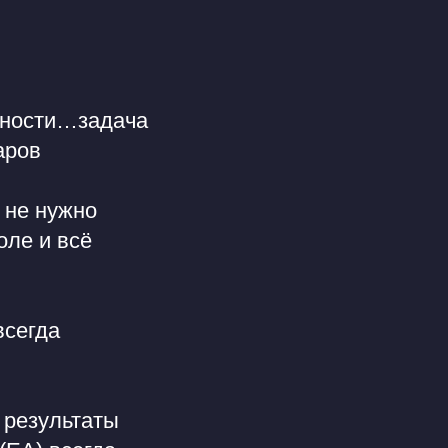
обности…задача
аров
 не нужно
оле и всё
всегда
 результаты