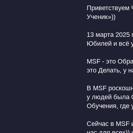
Приветствуем Ч
Ученик»))
13 марта 2025
Юбилей и всё у
MSF - это Обр
это Делать, у 
В MSF роскошн
у людей была 
Обучения, где 
Сейчас в MSF и
нас для всех))