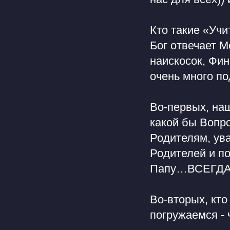
Кто такие «Уч
Бог отвечает М
наискосок, Фин
очень много под
Во-первых, на
какой бы Вопро
Родителям, ува
Родителей и п
Папу…ВСЕГДА,
Во-вторых, кто
погружаемся -