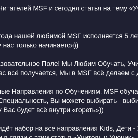
итателей MSF и сегодня статья на тему «У
 года нашей любимой MSF исполняется 5 ле
 нас только начинается))
азовательное Поле! Мы Любим Обучать, Уч
нас всё получается, Мы в MSF всё делаем с
ые Направления по Обучениям, MSF обуч
Специальность, Вы можете выбирать - выби
у Вас будет всё внутри «гореть»))
дёт набор на все направления Kids, Дети -
 и в связи с этим статья «Учитель и Ученик»