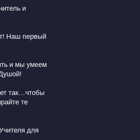
читель и
т! Наш первый
ить и мы умеем
 Душой!
ает так…чтобы
райте те
 Учителя для