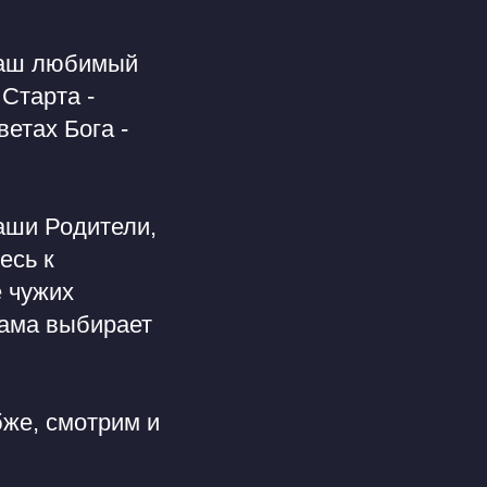
 наш любимый
 Старта -
ветах Бога -
аши Родители,
есь к
е чужих
Мама выбирает
бже, смотрим и