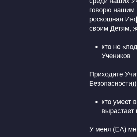
среди наших У
говорю нашим 
роскошная Инф
своим Детям, ж
кто не «по
Учеников
Приходите Учит
Безопасности))
кто умеет 
вырастает 
У меня (ЕА) мн