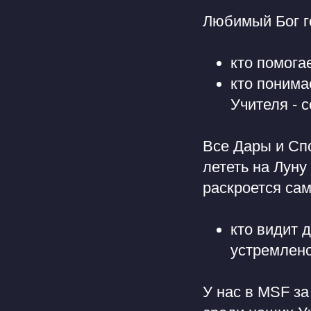
Любимый Бог го
кто помога
кто понима
Учителя - 
Все Дары и Сп
лететь на Лун
раскроется сам
кто видит 
устремлено
У нас в MSF за