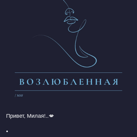
Привет, Милая!..💋
•