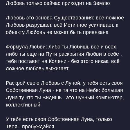
Любовь только сейчас приходит на Землю
Защита авторских прав
Политика конфиденциальности
Договор публичной оферты
ОГРН 322030000010453
Любовь это основа Существования: всё ложное
Патент на Товарный Знак номер 902234
Патент на Товарный Знак номер 1080007
Любовь разрушает, всё Истинное усиливает, к
Свидетельство на Товарный Знак
объекту Любовь не может быть привязана
(знак обслуживания) номер 1095908
Патент на Логотип номер 986658
Лицензия на осуществление
образовательной деятельности
Формула Любви: либо ты Любишь всё и всех,
либо ты еще на Пути раскрытия Любви в себе ,
INSTAGRAM* MSF
О НАС
тебя поставят на Колени - без этого никак, всё
*деятельность компании Meta
СТАТЬИ
Platforms, Inc. (социальные сети
ложное любовь выжигает
Instagram, Facebook) запрещена
в России
Раскрой свою Любовь с Луной, у тебя есть своя
ПОДПИСАТЬСЯ НА НОВОСТИ
Собственная Луна - не та что на Небе: большая
Луна ту что ты Видишь - это Лунный Компьютер,
коллективный
Нажимая на кнопку, я соглашаюсь
на обработку персональных
данных
и соглашаюсь с
ответственностью
У тебя есть своя Собственная Луна, только
ОТПРАВИТЬ
Твоя - пробуждайся