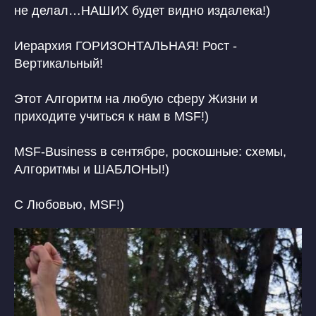
не делал…НАШИХ будет видно издалека!)
Иерархия ГОРИЗОНТАЛЬНАЯ! Рост -
Вертикальный!
Этот Алгоритм на любую сферу Жизни и
приходите учиться к нам в MSF!)
MSF-Business в сентябре, роскошные: схемы,
Алгоритмы и ШАБЛОНЫ!)
С Любовью, MSF!)
Защита авторских прав
Политика конфиденциальности
Договор публичной оферты
ОГРН 322030000010453
Патент на Товарный Знак номер 902234
Патент на Товарный Знак номер 1080007
Свидетельство на Товарный Знак
(знак обслуживания) номер 1095908
Патент на Логотип номер 986658