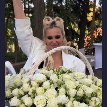
Лицензия на осуществление
образовательной деятельности
INSTAGRAM* MSF
О НАС
*деятельность компании Meta
СТАТЬИ
Platforms, Inc. (социальные сети
Instagram, Facebook) запрещена
в России
ПОДПИСАТЬСЯ НА НОВОСТИ
Нажимая на кнопку, я соглашаюсь
на обработку персональных
данных
и соглашаюсь с
ответственностью
ОТПРАВИТЬ