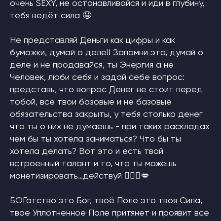
очень SEXY, не останавливайся и иди в глубину,
тебя ведёт сила 🤤
Защита авторских прав
Политика конфиденциальности
Не представляй Деньги как цифры и как
Договор публичной оферты
ОГРН 322030000010453
бумажки, думай о деле!! Запомни это, думай о
Патент на Товарный Знак номер 902234
Патент на Товарный Знак номер 1080007
деле и не продавайся, ты Энергия а не
Свидетельство на Товарный Знак
(знак обслуживания) номер 1095908
Человек, люби себя и задай себе вопрос:
Патент на Логотип номер 986658
представь, что вопрос Денег не стоит перед
Лицензия на осуществление
образовательной деятельности
тобой, все твои базовые и не базовые
обязательства закрыты, у тебя столько денег
INSTAGRAM* MSF
О НАС
что ты о них не думаешь - при таких раскладах
*деятельность компании Meta
СТАТЬИ
Platforms, Inc. (социальные сети
чем бы ты хотела заниматься? Что бы ты
Instagram, Facebook) запрещена
в России
хотела делать? Вот это и есть твой
встроенный талант и то, что ты можешь
ПОДПИСАТЬСЯ НА НОВОСТИ
монетизировать…действуй 🙋🏼‍♀️💋
БОГатство это Бог, твоё Поле это твоя Сила,
Нажимая на кнопку, я соглашаюсь
на обработку
твое Уплотненное Поле притянет и проявит все
персональных данных
и соглашаюсь с
ответственностью