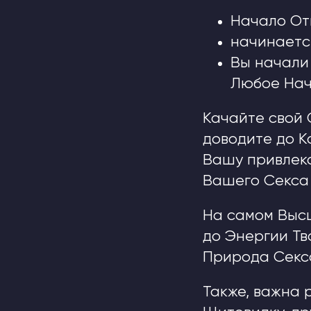
Начало От
начинаетс
Вы начали 
Любое На
Качайте свой 
доводите до К
Вашу привлека
Вашего Секса
На самом Выс
до Энергии Тв
Природа Секс
Также, важна 