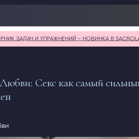
ДАЧ И УПРАЖНЕНИЙ – НОВИНКА В SACROLABIUM
 Любви: Секс как самый сильны
мен
бви