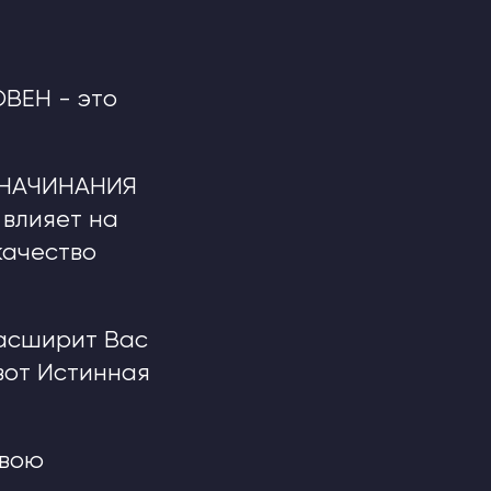
ОВЕН - это
и НАЧИНАНИЯ
 влияет на
качество
расширит Вас
 вот Истинная
свою