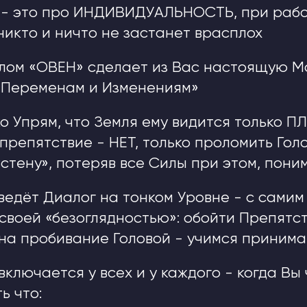
 - это про ИНДИВИДУАЛЬНОСТЬ, при рабо
никто и ничто не застанет врасплох
лом «ОВЕН» сделает из Вас настоящую М
к Переменам и Изменениям»
о Упрям, что Земля ему видится только П
 препятствие - НЕТ, только проломить Гол
стену», потеряв все Силы при этом, пони
едёт Диалог на тонком Уровне - с самим
своей «безоглядностью»: обойти Препятст
на пробивание Головой - учимся приним
включается у всех и у каждого - когда Вы
ь что: