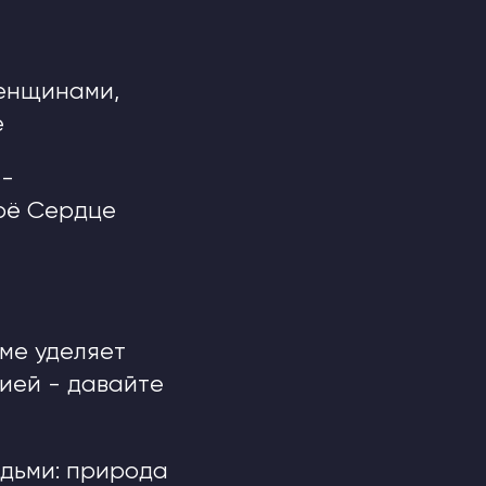
енщинами,
е
 -
воё Сердце
еме уделяет
ией - давайте
дьми: природа