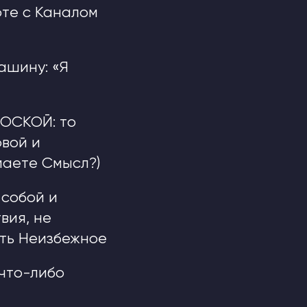
те с Каналом
ашину: «Я
ЛОСКОЙ: то
овой и
маете Смысл?)
 собой и
вия, не
ать Неизбежное
 что-либо