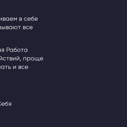
иваем в себе
зывают все
ая Работа
ействий, проще
ать и все
Себя