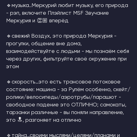
🔹музыка..Меркурий любит музыку, его природа
- рэп, включите Плэйлист MSF Звучание
Меркурия и 👏🏼 вперёд
🔹свежий Воздух, это природа Меркурия -
прогулки, общение вне дома,
взаимодействуйте с людьми - мы познаём себя
через других, фильтруйте своё окружение при
этом
🔹скорость…это есть трансовое потоковое
состояние: машина - за Рулём особенно, скейт/
ролики/велосипеды/аэротрубы/парашют -
свободное падение это ОТЛИЧНО; самокаты,
тарзанки различные - вы поняли направление,
это 🔝, разгоняет на отлично
🔹тайна…своими мыслями/целями/планами и