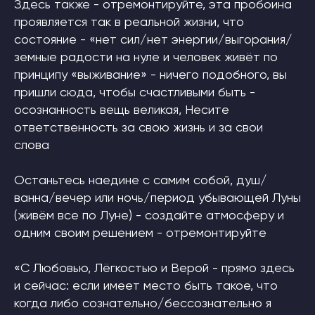
Здесь также - отремонтируйте, эта пробоина
проявляется так в реальной жизни, что
состояние - «нет сил/нет энергии/выгорания/
Защита авторских прав
Политика конфиденциальности
земные радости на нуле и человек живёт по
Договор публичной оферты
принципу «выживание» - ничего подобного, вы
ОГРН 322030000010453
Патент на Товарный Знак номер 902234
пришли сюда, чтобы счастливыми быть -
Патент на Товарный Знак номер 1080007
Свидетельство на Товарный Знак
осознанность вещь великая, Несите
(знак обслуживания) номер 1095908
Патент на Логотип номер 986658
ответственность за свою жизнь и за свои
Лицензия на осуществление
образовательной деятельности
слова
INSTAGRAM* MSF
О НАС
Останьтесь наедине с самим собой, душ/
*деятельность компании Meta
СТАТЬИ
Platforms, Inc. (социальные сети
ванна/вечер или ночь/период убывающей Луны
Instagram, Facebook) запрещена
в России
(живём все по Луне) - создайте атмосферу и
одним своим решением - отремонтируйте
ПОДПИСАТЬСЯ НА НОВОСТИ
«С Любовью, Лёгкостью и Верой - прямо здесь
и сейчас: если имеет место быть такое, что
когда либо сознательно/бессознательно я
Нажимая на кнопку, я соглашаюсь
на обработку
персональных данных
и соглашаюсь с
ответственностью