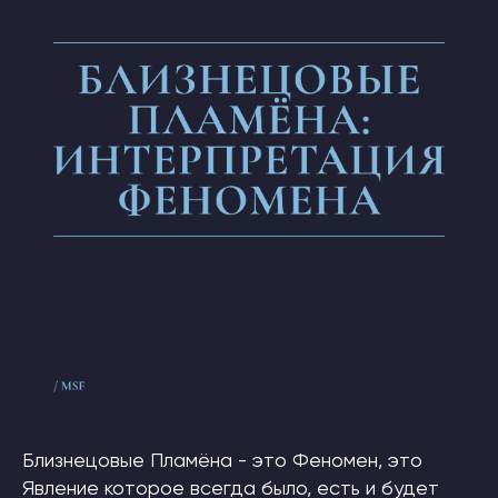
Близнецовые Пламёна - это Феномен, это
Явление которое всегда было, есть и будет