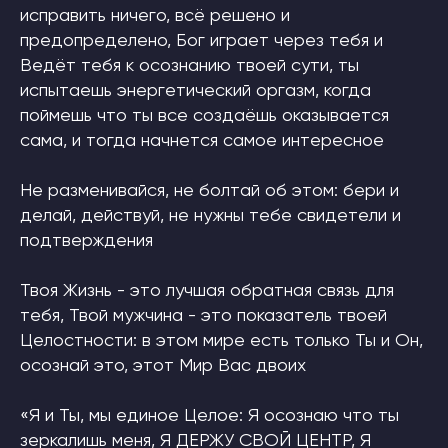
исправить ничего, всё решено и
предопределено, Бог играет через тебя и
Ведёт тебя к осознанию твоей сути, ты
испытаешь энергетический оргазм, когда
поймешь что ты все создаёшь оказывается
сама, и тогда начнется самое интересное
Не разменивайся, не болтай об этом: бери и
делай, действуй, не нужны тебе свидетели и
подтверждения
Защита авторских прав
Политика конфиденциальности
Твоя Жизнь - это лучшая обратная связь для
Договор публичной оферты
тебя, Твой мужчина - это показатель твоей
ОГРН 322030000010453
Патент на Товарный Знак номер 902234
Целостности: в этом мире есть только Ты и Он,
Патент на Товарный Знак номер 1080007
Свидетельство на Товарный Знак
осознай это, этот Мир Вас двоих
(знак обслуживания) номер 1095908
Патент на Логотип номер 986658
Лицензия на осуществление
образовательной деятельности
«Я и Ты, мы единое Целое: Я осознаю что ты
зеркалишь меня, Я ДЕРЖУ СВОЙ ЦЕНТР, Я