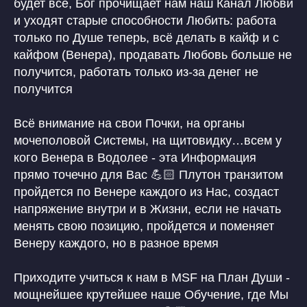
будет всё, Бог прочищает нам наш Канал Любви
Нажимая на кнопку, я соглашаюсь
на обработку персональных
и уходят старые способности Любить: работа
данных
и соглашаюсь с
ответственностью
только по Душе теперь, всё делать в кайф и с
ОТПРАВИТЬ
кайфом (Венера), продавать Любовь больше не
получится, работать только из-за денег не
получится
Всё внимание на свои Почки, на органы
мочеполовой Системы, на щитовидку…всем у
кого Венера в Водолее - эта Информация
прямо точечно для Вас 💪🏻 Плутон транзитом
пройдется по Венере каждого из Нас, создаст
напряжение внутри и в Жизни, если не начать
менять свою позицию, пройдется и поменяет
Венеру каждого, но в разное время
Приходите учиться к нам в MSF на План Души -
мощнейшее крутейшее наше Обучение, где Мы