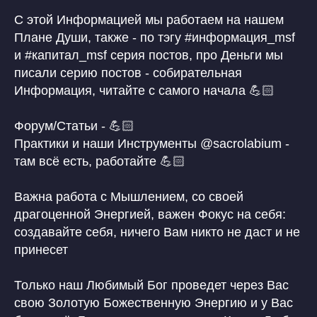
С этой Информацией мы работаем на нашем
Плане Души, также - по тэгу #информация_msf
и #капитал_msf серия постов, про Деньги мы
писали серию постов - собирательная
Защита авторских прав
Политика конфиденциальности
Информация, читайте с самого начала 💪🏻
Договор публичной оферты
ОГРН 322030000010453
Патент на Товарный Знак номер 902234
Патент на Товарный Знак номер 1080007
Форум/Статьи - 💪🏻
Свидетельство на Товарный Знак
(знак обслуживания) номер 1095908
Практики и наши Инструменты @sacrolabium -
Патент на Логотип номер 986658
там всё есть, работайте 💪🏻
Лицензия на осуществление
образовательной деятельности
Важна работа с Мышлением, со своей
INSTAGRAM* MSF
О НАС
драгоценной Энергией, важен Фокус на себя:
*деятельность компании Meta
СТАТЬИ
Platforms, Inc. (социальные сети
создавайте себя, ничего Вам никто не даст и не
Instagram, Facebook) запрещена
в России
принесет
ПОДПИСАТЬСЯ НА НОВОСТИ
Только наш Любимый Бог проведет через Вас
свою Золотую Божественную Энергию и у Вас