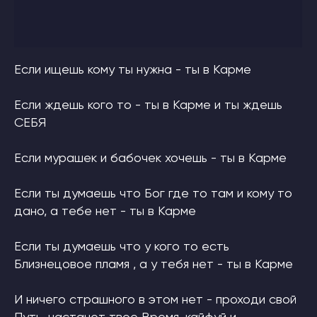
Нажимая на кнопку, я соглашаюсь
на обработку
персональных данных
и соглашаюсь с
ответственностью
ОТПРАВИТЬ
Если ищешь кому ты нужна - ты в Карме
Если ждешь кого то - ты в Карме и ты ждешь
СЕБЯ
Если мурашек и бабочек хочешь - ты в Карме
Если ты думаешь что Бог где то там и кому то
дано, а тебе нет - ты в Карме
Если ты думаешь что у кого то есть
Близнецовое пламя , а у тебя нет - ты в Карме
И ничего страшного в этом нет - проходи свой