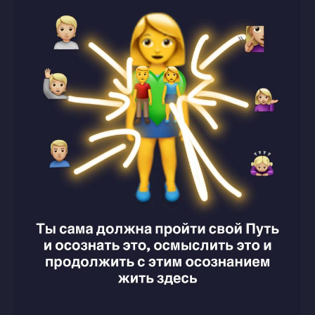
Защита авторских прав
Политика конфиденциальности
Договор публичной оферты
ОГРН 322030000010453
Патент на Товарный Знак номер 902234
Патент на Товарный Знак номер 1080007
Свидетельство на Товарный Знак
(знак обслуживания) номер 1095908
Патент на Логотип номер 986658
Лицензия на осуществление
образовательной деятельности
INSTAGRAM* MSF
О НАС
*деятельность компании Meta
СТАТЬИ
Platforms, Inc. (социальные сети
Instagram, Facebook) запрещена
в России
ПОДПИСАТЬСЯ НА НОВОСТИ