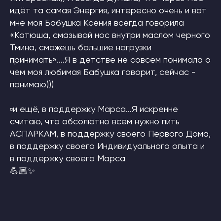
идёт та самая Энергия, интересно очень и вот
мне моя Бабушка Ксения всегда говорила
«Катюша, смазывай нос внутри маслом черного
Защита авторских прав
Тмина, сможешь большие нагрузки
Политика конфиденциальности
Договор публичной оферты
принимать»....Я в детстве не совсем понимала о
ОГРН 322030000010453
чём моя любимая Бабушка говорит, сейчас -
Патент на Товарный Знак номер 902234
Патент на Товарный Знак номер 1080007
понимаю)))
Свидетельство на Товарный Знак
(знак обслуживания) номер 1095908
Патент на Логотип номер 986658
Лицензия на осуществление
▫и ещё, в поддержку Марса...Я искренне
образовательной деятельности
считаю, что абсолютно всем нужно пить
INSTAGRAM* MSF
О НАС
АСПАРКАМ, в поддержку своего Первого Дома,
*деятельность компании Meta
СТАТЬИ
в поддержку своего Индивидуального опыта и
Platforms, Inc. (социальные сети
Instagram, Facebook) запрещена
в поддержку своего Марса
в России
💪🏼✨
ПОДПИСАТЬСЯ НА НОВОСТИ