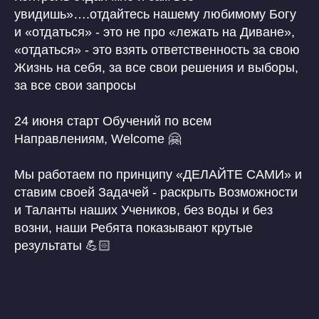
увидишь»….отдайтесь нашему любимому Богу
и «отдаться» - это не про «лежать на Диване»,
«отдаться» - это взять ответственность за свою
Жизнь на себя, за все свои решения и выборы,
за все свои запросы
24 июня старт Обучений по всем
Направлениям, Welcome 🤗
Защита авторских прав
Политика конфиденциальности
Мы работаем по принципу «ДЕЛАЙТЕ САМИ» и
Договор публичной оферты
ОГРН 322030000010453
ставим своей Задачей - раскрыть Возможности
Патент на Товарный Знак номер 902234
Патент на Товарный Знак номер 1080007
и Таланты наших Учеников, без воды и без
Свидетельство на Товарный Знак
(знак обслуживания) номер 1095908
возни, наши Ребята показывают крутые
Патент на Логотип номер 986658
Лицензия на осуществление
результаты 💪🏻
образовательной деятельности
INSTAGRAM* MSF
О НАС
*деятельность компании Meta
СТАТЬИ
Platforms, Inc. (социальные сети
Instagram, Facebook) запрещена