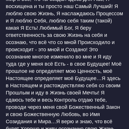
восхищена и ты просто наш Самый Лучший! Я
люблю свою Жизнь, Я наслаждаюсь Процессом
и Я люблю Себя, люблю себя таким (такой)
какая Я Есть! Любимый Бог, Я беру
ответственность за свою Жизнь на себя и
осознаю, что всё что со мной Происходило и
происходит - это мной и Создано! Это
осознание многое изменило во мне и Я иду
Защита авторских прав
Политика конфиденциальности
туда где у меня всё Есть - в свое Будущее! Моё
Договор публичной оферты
ОГРН 322030000010453
прошлое не определяет мою Ценность, моё
Патент на Товарный Знак номер 902234
Патент на Товарный Знак номер 1080007
Настоящее определяет моё Будущее…Я здесь
Свидетельство на Товарный Знак
(знак обслуживания) номер 1095908
в Настоящем и растождествляю себя со своим
Патент на Логотип номер 986658
Прошлым и иду в Жизнь своей Мечты! Я
Лицензия на осуществление
образовательной деятельности
сдаюсь тебе и весь Контроль отдаю тебе,
проводи через меня свой Божественный Закон
INSTAGRAM* MSF
О НАС
и свою Божественную Любовь, во Имя
*деятельность компании Meta
СТАТЬИ
Platforms, Inc. (социальные сети
Созидания и Мира…Я верю и знаю, что всё
Instagram, Facebook) запрещена
в России
будет Хорошо и живу осознанно свою Жизнь,