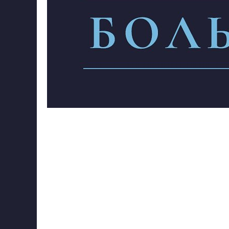
Наш Мир - это одна Большая Игра
Ты - Женщина, настоящая Живая Ж
отталкивайся от текущего своего С
конкретно сейчас, все вопросы реш
Глубину, повышай свой Вибрацион
Любить