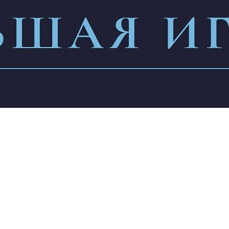
енщина, всегда Иди в Глубину:
остояния и делай то, что делается
ай через свою глубину, всегда иди в
ный Фон и ты должна очень себя