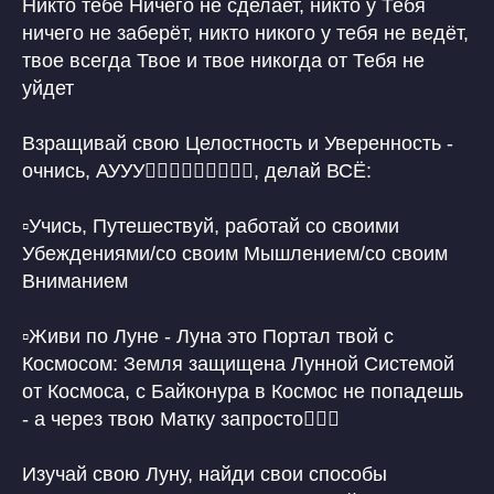
Никто тебе Ничего не сделает, никто у Тебя
ничего не заберёт, никто никого у тебя не ведёт,
твое всегда Твое и твое никогда от Тебя не
уйдет
Взращивай свою Целостность и Уверенность -
очнись, АУУУ🙋🏼‍♀️🙋🏼‍♀️🙋🏼‍♀️, делай ВСЁ:
▫️Учись, Путешествуй, работай со своими
Убеждениями/со своим Мышлением/со своим
Вниманием
▫️Живи по Луне - Луна это Портал твой с
Космосом: Земля защищена Лунной Системой
от Космоса, с Байконура в Космос не попадешь
- а через твою Матку запросто🙋🏼‍♀️
Изучай свою Луну, найди свои способы