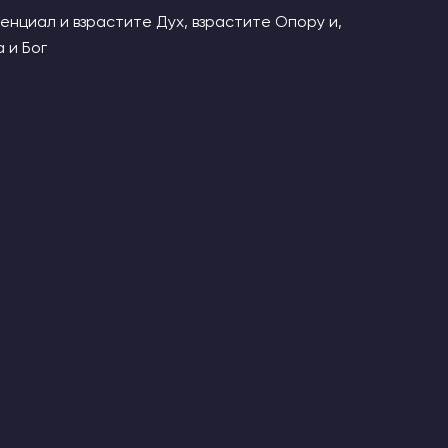
енциал и взрастите Дух, взрастите Опору и,
 и Бог