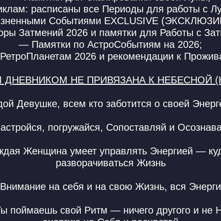
клам: расписаны все Периоды для работы с Лу
зненными Событиями EXCLUSIVE (ЭКСКЛЮЗИ
ры Затмений 2026 и памятки для Работы с За
— Памятки по АстроСобытиям на 2026;
РетроПланетам 2026 и рекомендации к Прожи
 ДНЕВНИКОМ НЕ ПРИВЯЗАНА К НЕБЕСНОЙ (
ой Девушке, всем кто заботится о своей Энерге
астройся, погружайся, Сопоставляй и Осознав
дая Женщина умеет управлять Энергией — куда
разворачиваться Жизнь
 Внимание на себя и на свою Жизнь, вся Энерг
 Ты поймаешь свой Ритм — ничего другого и не 