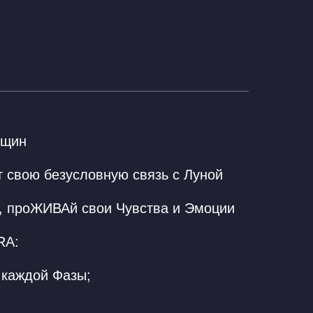
нщин
т свою безусловную связь с Луной
м, проЖИВАй свои Чувства и Эмоции
RA:
 каждой Фазы;