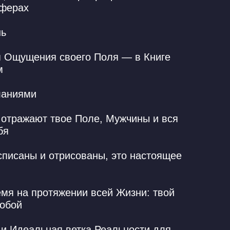
Сферах
нь
я Ощущения своего Поля — в Книге
м
ланиями
 отражают твое Поле, Мужчины и вся
ебя
списаны и отрисованы, это настоящее
мя на протяжении всей Жизни: твой
тобой
и Идеальная ветка Реальности для