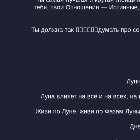
тебя, твои Отношения — Истинные,
Ты должна так 👆🏼👆🏼👆🏼думать пр
Лун
Луна влияет на всё и на всех, н
Живи по Луне, живи по Фазам Луны
Дн