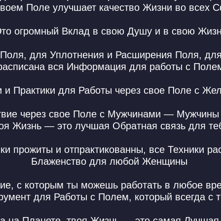
своем Поле улучшает качество Жизни во всех 
то огромный Вклад в свою Душу и в свою Жиз
и Поля, для Уплотнения и Расширения Поля, дл
расписана вся Информация для работы с Поле
и и Практики для Работы через свое Поле с Же
твие через свое Поле с Мужчинами — Мужчины
оя Жизнь — это лучшая Обратная связь для т
ики прожиты и отпрактикованны, все Техники ра
Блаженство для любой Женщины
ие, с которым ты можешь работать в любое вре
румент для Работы с Полем, который всегда с 
а на Планете, твоя Жизнь — это самая Лучшая 