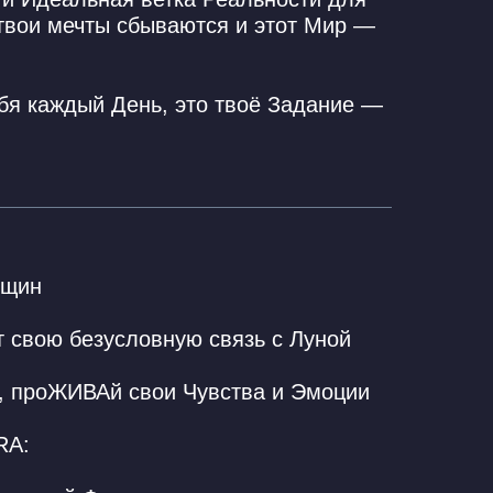
твои мечты сбываются и этот Мир —
себя каждый День, это твоё Задание —
нщин
т свою безусловную связь с Луной
м, проЖИВАй свои Чувства и Эмоции
RA: