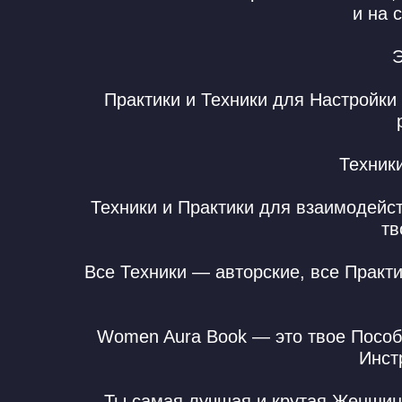
и на 
Э
Практики и Техники для Настройк
Техник
Техники и Практики для взаимодейс
тв
Все Техники — авторские, все Практ
Women Aura Book — это твое Пособ
Инст
Ты самая лучшая и крутая Женщин