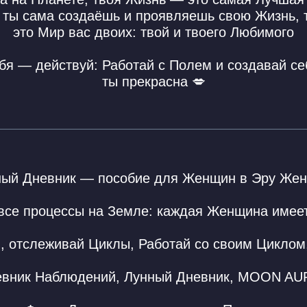
 ты сама создаёшь и проявляешь свою Жизнь, 
это Мир вас двоих: твой и твоего Любимого
о себя — действуй: Работай с Полем и создавай 
ты прекрасна 💋
ный Дневник — пособие для Женщин в Эру Же
а все процессы на Земле: каждая Женщина имее
, отслеживай Циклы, Работай со своим Цикло
евник Наблюдений, Лунный Дневник, MOON AU