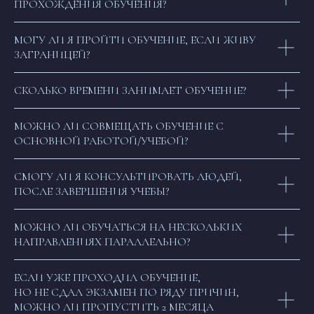
ПРОХОЖДЕНИЯ ОБУЧЕНИЯ?
Instagram, Facebook) запрещена
в России
МОГУ ЛИ Я ПРОЙТИ ОБУЧЕНИЕ, ЕСЛИ ЖИВУ
ПОДПИСАТЬСЯ НА НОВОСТИ
ЗАГРАНИЦЕЙ?
СКОЛЬКО ВРЕМЕНИ ЗАНИМАЕТ ОБУЧЕНИЕ?
Нажимая на кнопку, я соглашаюсь
на обработку персональных
данных
и соглашаюсь с
ответственностью
МОЖНО ЛИ СОВМЕЩАТЬ ОБУЧЕНИЕ С
ОТПРАВИТЬ
ОСНОВНОЙ РАБОТОЙ/УЧЕБОЙ?
СМОГУ ЛИ Я КОНСУЛЬТИРОВАТЬ ЛЮДЕЙ,
ПОСЛЕ ЗАВЕРШЕНИЯ УЧЕБЫ?
МОЖНО ЛИ ОБУЧАТЬСЯ НА НЕСКОЛЬКИХ
НАПРАВЛЕНИЯХ ПАРАЛЛЕЛЬНО?
ЕСЛИ УЖЕ ПРОХОДИЛ ОБУЧЕНИЕ,
НО НЕ СДАЛ ЭКЗАМЕН ПО РЯДУ ПРИЧИН,
МОЖНО ЛИ ПРОПУСТИТЬ 2 МЕСЯЦА