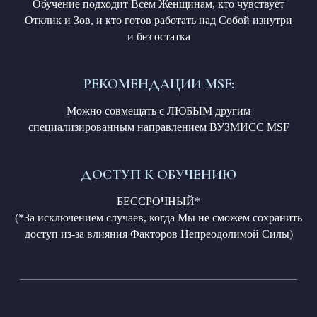
Обучение подходит Всем Женщинам, кто чувствует
Отклик и Зов, и кто готов работать над Собой изнутри
и без остатка
Если у Вас возникли вопросы или нужна
РЕКОМЕНДАЦИИ MSF:
помощь в оформлении заказа, напишите
в
поддержку MSF
:
Можно совмещать с ЛЮБЫМ другим
специализированным направлением ВУЗМИСС MSF
TELEGRAM Mir Soulmate Family
ДОСТУП К ОБУЧЕНИЮ
БЕССРОЧНЫЙ*
(*За исключением случаев, когда Мы не сможем сохранить
доступ из-за влияния Факторов Непреодолимой Силы)