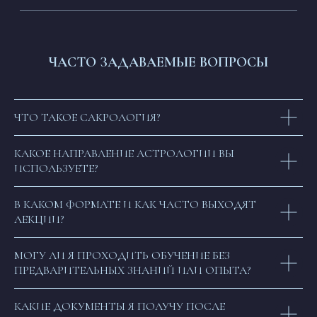
ЧАСТО ЗАДАВАЕМЫЕ ВОПРОСЫ
ЧТО ТАКОЕ САКРОЛОГИЯ?
КАКОЕ НАПРАВЛЕНИЕ АСТРОЛОГИИ ВЫ
Защита авторских прав
ИСПОЛЬЗУЕТЕ?
Политика конфиденциальности
Договор публичной оферты
ОГРН 322030000010453
Патент на Товарный Знак номер 902234
В КАКОМ ФОРМАТЕ И КАК ЧАСТО ВЫХОДЯТ
Патент на Товарный Знак номер 1080007
ЛЕКЦИИ?
Свидетельство на Товарный Знак
(знак обслуживания) номер 1095908
Патент на Логотип номер 986658
Лицензия на осуществление
МОГУ ЛИ Я ПРОХОДИТЬ ОБУЧЕНИЕ БЕЗ
образовательной деятельности
ПРЕДВАРИТЕЛЬНЫХ ЗНАНИЙ ИЛИ ОПЫТА?
INSTAGRAM* MSF
О НАС
*деятельность компании Meta
КАКИЕ ДОКУМЕНТЫ Я ПОЛУЧУ ПОСЛЕ
СТАТЬИ
Platforms, Inc. (социальные сети