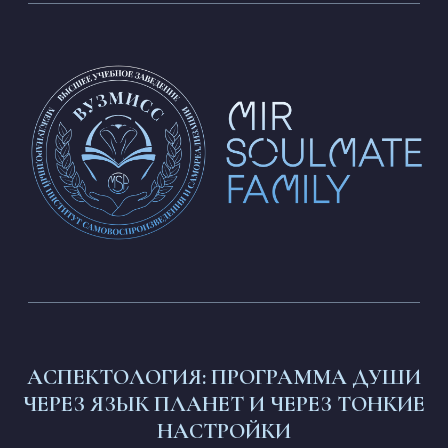
НАБОР
НАБОР ОТКРЫТ
ДЛИТЕЛЬНОСТЬ
4 месяца
(2 месяца — для продолжающих)
АСПЕКТОЛОГИЯ: ПРОГРАММА ДУШИ
СТАРТ
ЧЕРЕЗ ЯЗЫК ПЛАНЕТ И ЧЕРЕЗ ТОНКИЕ
7 августа 2026
НАСТРОЙКИ