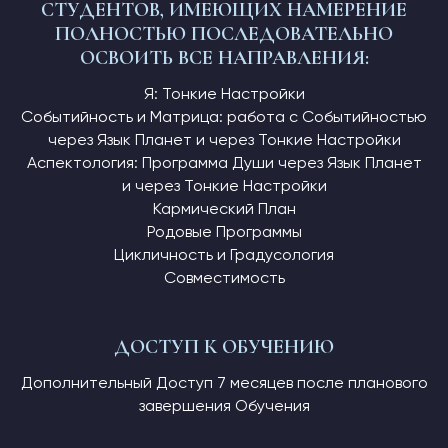
СТУДЕНТОВ, ИМЕЮЩИХ НАМЕРЕНИЕ
ПОЛНОСТЬЮ ПОСЛЕДОВАТЕЛЬНО
ОСВОИТЬ ВСЕ НАПРАВЛЕНИЯ:
Я: Тонкие Настройки
Событийность и Матрица: работа с Событийностью
через Язык Планет и через Тонкие Настройки
Аспектология: Программа Души через Язык Планет
и через Тонкие Настройки
Кармический План
Родовые Программы
Цикличность и Градусология
Совместимость
ДОСТУП К ОБУЧЕНИЮ
Если у Вас возникли вопросы или нужна
Дополнительный Доступ 7 месяцев после планового
помощь в оформлении заказа, напишите
завершения Обучения
в
поддержку MSF
: