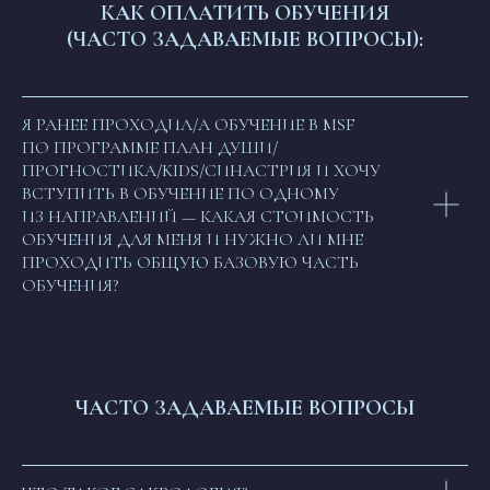
КАК ОПЛАТИТЬ ОБУЧЕНИЯ
(ЧАСТО ЗАДАВАЕМЫЕ ВОПРОСЫ):
Защита авторских прав
Политика конфиденциальности
Договор публичной оферты
ОГРН 322030000010453
Патент на Товарный Знак номер 902234
Я РАНЕЕ ПРОХОДИЛ/А ОБУЧЕНИЕ В MSF
Патент на Товарный Знак номер 1080007
Свидетельство на Товарный Знак
ПО ПРОГРАММЕ ПЛАН ДУШИ/
(знак обслуживания) номер 1095908
ПРОГНОСТИКА/KIDS/СИНАСТРИЯ И ХОЧУ
Патент на Логотип номер 986658
Лицензия на осуществление
ВСТУПИТЬ В ОБУЧЕНИЕ ПО ОДНОМУ
образовательной деятельности
ИЗ НАПРАВЛЕНИЙ — КАКАЯ СТОИМОСТЬ
ОБУЧЕНИЯ ДЛЯ МЕНЯ И НУЖНО ЛИ МНЕ
INSTAGRAM* MSF
О НАС
ПРОХОДИТЬ ОБЩУЮ БАЗОВУЮ ЧАСТЬ
*деятельность компании Meta
СТАТЬИ
ОБУЧЕНИЯ?
Platforms, Inc. (социальные сети
Instagram, Facebook) запрещена
в России
ПОДПИСАТЬСЯ НА НОВОСТИ
ЧАСТО ЗАДАВАЕМЫЕ ВОПРОСЫ
Нажимая на кнопку, я соглашаюсь
на обработку
персональных данных
и соглашаюсь с
ответственностью