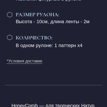
Создайте Себя — пишем не на Сотах,
а внутри — Сот: Слова Цифры Символы
и погружаемся как истинные Women
в этот Океан Возможностей
Мы в MSF создали первую Часть
в дополнение к HoneyComb, роскошные
Наборы для Творчества😻
Всё в лучших Традициях — Качество
плюс Символизм в каждом нашем
Действии 😻
Яблоки… как Символ Женщины и как
Символ Знания, пусть Ваш Honey ещё
больше расцветает от Вашей работы
с ним, вместе с таким роскошным
Дополнением 😻
Роскошные дополнения к Honey,
наклейки Ручной и кропотливой Работы,
всё сделано с Любовью и всё сделано
Нами, и для Нас
Мы всей MSF, всей Командой — очень
стараемся и Мы наслаждаемся