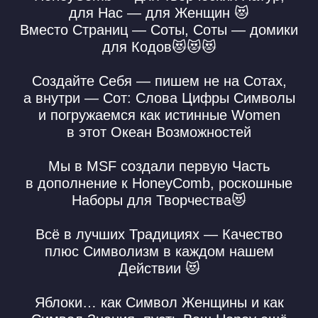
результатами 😻
В Смену Эпох, на смене Декораций
и в период Творчества — работаем все
с нашим Honey, создаём Себя и свою
Жизнь каждый День 😻
ПРОИЗВОДСТВО MIR
SOULMATE FAMILY
Если у Вас возникли вопросы или нужна
помощь в оформлении заказа, напишите
в
поддержку MSF
:
TELEGRAM Mir Soulmate Family