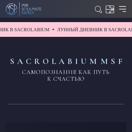
К В SACROLABIUM
ЛУННЫЙ ДНЕВНИК В SACROLAB
S A C R O L A B I U M
M S F
САМОПОЗНАНИЕ КАК ПУТЬ
К СЧАСТЬЮ