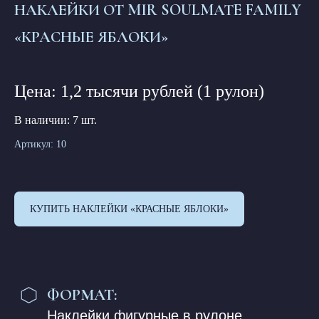
НАКЛЕЙКИ ОТ MIR SOULMATE FAMILY
ФОРМАТ:
«
КРАСНЫЕ ЯБЛОКИ
»
Наклейки фигурные в рулоне
РАЗМЕР РУЛОНА:
Цена: 1,2 тысячи рублей (1 рулон)
Высота - 10см, длина ленты - 2м
В наличии: 7 шт.
КОЛИЧЕСТВО:
В одном рулоне: 1 паттерн х4
Артикул:
10
*Условия доставки
1 200
руб.
КУПИТЬ НАКЛЕЙКИ «КРАСНЫЕ ЯБЛОКИ»
HoneyComb — для творческих Натур,
для Нас — для Женщин 😻
Вместо Страниц — Соты, Соты — домики
для Кодов😻😻😻