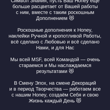
Защита авторских прав
Политика конфиденциальности
Договор публичной оферты
ОГРН 322030000010453
Патент на Товарный Знак номер 902234
Патент на Товарный Знак номер 1080007
Свидетельство на Товарный Знак
(знак обслуживания) номер 1095908
Патент на Логотип номер 986658
Лицензия на осуществление
образовательной деятельности
INSTAGRAM* MSF
О НАС
*деятельность компании Meta
СТАТЬИ
Platforms, Inc. (социальные сети
Instagram, Facebook) запрещена
в России