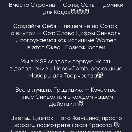
В Смену Эпох, на смене Декораций
и в период Творчества — работаем все
с нашим Honey, создаём Себя и свою
Жизнь каждый День 😻
ПРОИЗВОДСТВО MIR
SOULMATE FAMILY
Если у Вас возникли вопросы или нужна
помощь в оформлении заказа, напишите
в
поддержку MSF
:
TELEGRAM Mir Soulmate Family