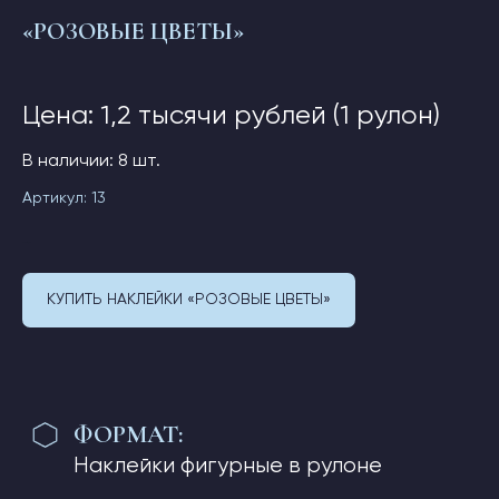
ФОРМАТ:
«
РОЗОВЫЕ ЦВЕТЫ
»
Наклейки фигурные в рулоне
РАЗМЕР РУЛОНА:
Цена: 1,2 тысячи рублей (1 рулон)
Высота - 10см, длина ленты - 2м
В наличии: 8 шт.
КОЛИЧЕСТВО:
Артикул:
13
В одном рулоне: 1 паттерн х4
1 200
руб.
*Условия доставки
КУПИТЬ НАКЛЕЙКИ «РОЗОВЫЕ ЦВЕТЫ»
HoneyComb — для творческих Натур,
для Нас — для Женщин 😻
Вместо Страниц — Соты, Соты — домики
для Кодов😻😻😻
Создайте Себя — пишем не на Сотах,