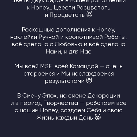
Защита авторских прав
Политика конфиденциальности
Договор публичной оферты
ОГРН 322030000010453
Патент на Товарный Знак номер 902234
Патент на Товарный Знак номер 1080007
Свидетельство на Товарный Знак
(знак обслуживания) номер 1095908
Патент на Логотип номер 986658
Лицензия на осуществление
образовательной деятельности
INSTAGRAM* MSF
О НАС
*деятельность компании Meta
СТАТЬИ
Platforms, Inc. (социальные сети
Instagram, Facebook) запрещена
в России