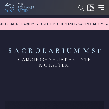
 В SACROLABIUM
ЛУННЫЙ ДНЕВНИК В SACROLABIUM
S A C R O L A B I U M
M S F
САМОПОЗНАНИЕ КАК ПУТЬ
К СЧАСТЬЮ