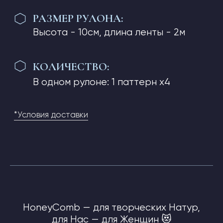
а внутри — Сот: Слова Цифры Символы
и погружаемся как истинные Women
в этот Океан Возможностей
Мы в MSF создали первую Часть
в дополнение к HoneyComb, роскошные
Наборы для Творчества😻
Всё в лучших Традициях — Качество
плюс Символизм в каждом нашем
Действии 😻
Цветы… Цветок — это Женщина, просто
Бархат… посмотрите какая Красота 😻
Цветы двух Видов в нашем дополнении
к Honey… Цвести Расцветать
и Процветать 😻
Роскошные дополнения к Honey,
наклейки Ручной и кропотливой Работы,
всё сделано с Любовью и всё сделано
Нами, и для Нас
Мы всей MSF, всей Командой — очень
стараемся и Мы наслаждаемся
результатами 😻