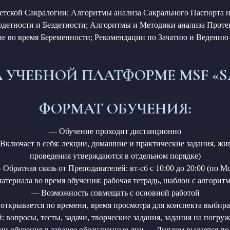
тской Сакралогии; Алгоритмы анализа Сакрального Паспорта н
детности и Бездетности; Алгоритмы и Методики анализа Проте
ие во время Беременности; Рекомендации по Зачатию и Ведению
 УЧЕБНОЙ ПЛАТФОРМЕ MSF «
ФОРМАТ ОБУЧЕНИЯ:
— Обучение проходит дистанционно
 Включает в себя: лекции, домашние и практические задания, жи
проведения утверждаются в отдельном порядке)
Обратная связь от Преподавателей: вт-сб с 10:00 до 20:00 (по М
териала во время обучения: рабочая тетрадь, шаблон с алгори
— Возможность совмещать с основной работой
открывается по времени, время просмотра для конспекта выбир
вопросы, тесты, задачи, творческие задания, задания на погру
и обучения в заранее обозначенные дни — Диплом выдается по 