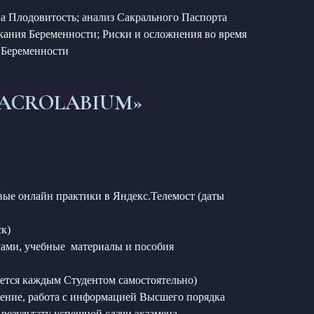
а Плодовитость; анализ Сакрального Паспорта
кания Беременности; Риски и осложнения во время
 Беременности
SACROLABIUM»
вые онлайн практики в Яндекс.Телемост (даты
ск)
тмами, учебные материалы и пособия
ается каждым Студентом самостоятельно)
жение, работа с информацией Высшего порядка
результату успешной сдачи экзамена