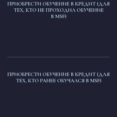
ПРИОБРЕСТИ ОБУЧЕНИЕ В КРЕДИТ (ДЛЯ
ТЕХ, КТО НЕ ПРОХОДИЛ ОБУЧЕНИЕ
В MSF)
ПРИОБРЕСТИ ОБУЧЕНИЕ В КРЕДИТ (ДЛЯ
ТЕХ, КТО РАНЕЕ ОБУЧАЛСЯ В MSF)
Если у Вас возникли вопросы или нужна
помощь в оформлении заказа, напишите
в
поддержку MSF
:
TELEGRAM Mir Soulmate Family