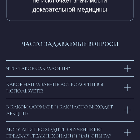
Патент на Логотип номер 986658
Лицензия на осуществление
образовательной деятельности
INSTAGRAM* MSF
О НАС
*деятельность компании Meta
СТАТЬИ
Platforms, Inc. (социальные сети
Instagram, Facebook) запрещена
ЧАСТО ЗАДАВАЕМЫЕ ВОПРОСЫ
в России
ПОДПИСАТЬСЯ НА НОВОСТИ
ЧТО ТАКОЕ САКРАЛОГИЯ?
КАКОЕ НАПРАВЛЕНИЕ АСТРОЛОГИИ ВЫ
Нажимая на кнопку, я соглашаюсь
на обработку персональных
данных
и соглашаюсь с
ответственностью
ИСПОЛЬЗУЕТЕ?
ОТПРАВИТЬ
В КАКОМ ФОРМАТЕ И КАК ЧАСТО ВЫХОДЯТ
ЛЕКЦИИ?
МОГУ ЛИ Я ПРОХОДИТЬ ОБУЧЕНИЕ БЕЗ
ПРЕДВАРИТЕЛЬНЫХ ЗНАНИЙ ИЛИ ОПЫТА?