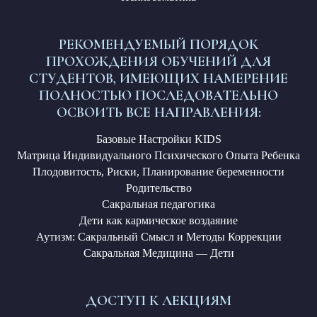
РЕКОМЕНДУЕМЫЙ ПОРЯДОК
ПРОХОЖДЕНИЯ ОБУЧЕНИЙ ДЛЯ
СТУДЕНТОВ, ИМЕЮЩИХ НАМЕРЕНИЕ
ПОЛНОСТЬЮ ПОСЛЕДОВАТЕЛЬНО
ОСВОИТЬ ВСЕ НАПРАВЛЕНИЯ:
Базовые Настройки KIDS
ВНИМАНИЕ!
Направления Медицинской
Матрица Индивидуального Психического Опыта Ребенка
Сакралогии прежде всего учат
Плодовитость, Риски, Планирование беременности
работать и взаимодействовать
Родительство
со своим телом и здоровьем
Сакральная педагогика
на Тонком плане, что ни в коем случае
Дети как кармическое воздаяние
не исключает значимости
Аутизм: Сакральный Смысл и Методы Коррекции
доказательной медицины
Сакральная Медицина — Дети
ДОСТУП К ЛЕКЦИЯМ